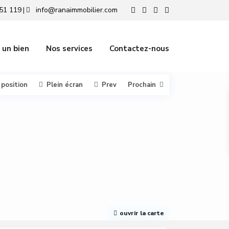
51 119
info@ranaimmobilier.com
|
 un bien
Nos services
Contactez-nous
 position
Plein écran
Prev
Prochain
ouvrir la carte