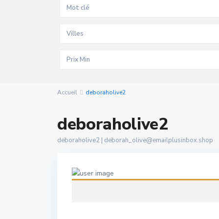
Villes
Accueil
deboraholive2
deboraholive2
deboraholive2 |
deborah_olive@emailplusinbox.shop