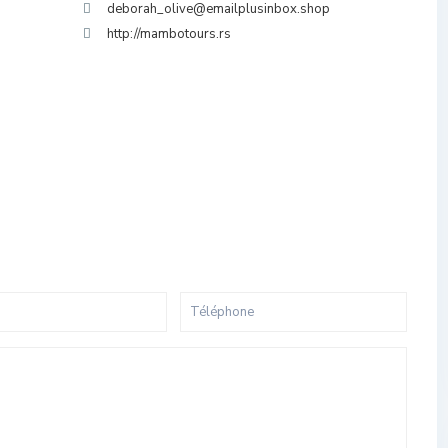
deborah_olive@emailplusinbox.shop
http://mambotours.rs