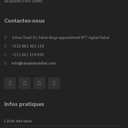
de qualité à nos clients.
Contactez-nous
4,Rue Oued Ziz 3éme étage appartement N°7,Agdal Rabat
+212 661 351 119
+212 661 239 690
info@ranaimmobilier.com
Infos pratiques
L’état des lieux