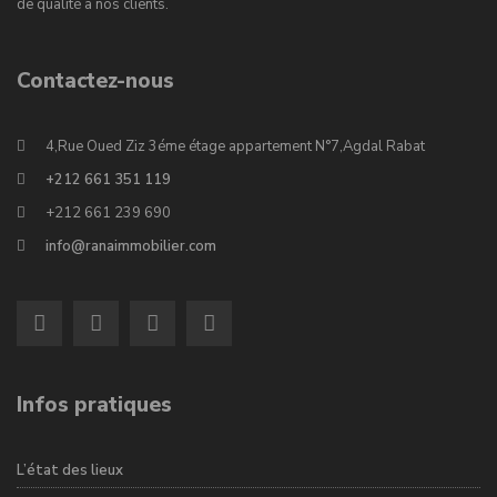
de qualité à nos clients.
Contactez-nous
4,Rue Oued Ziz 3éme étage appartement N°7,Agdal Rabat
+212 661 351 119
+212 661 239 690
info@ranaimmobilier.com
Infos pratiques
L’état des lieux