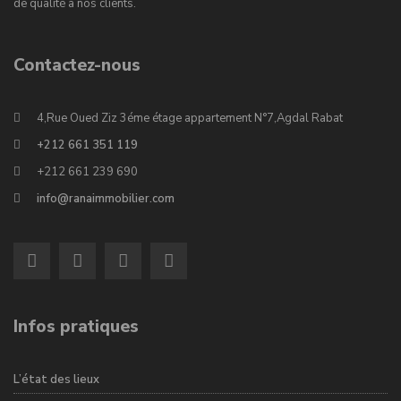
de qualité à nos clients.
Contactez-nous
4,Rue Oued Ziz 3éme étage appartement N°7,Agdal Rabat
+212 661 351 119
+212 661 239 690
info@ranaimmobilier.com
Infos pratiques
L’état des lieux