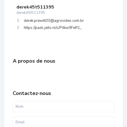
derek45t511395
derek45t511395
derek.prewitt30@agrovideo.com.br
https://pads.jeito.nl/s/P4kw9FeR1_
A propos de nous
Contactez-nous