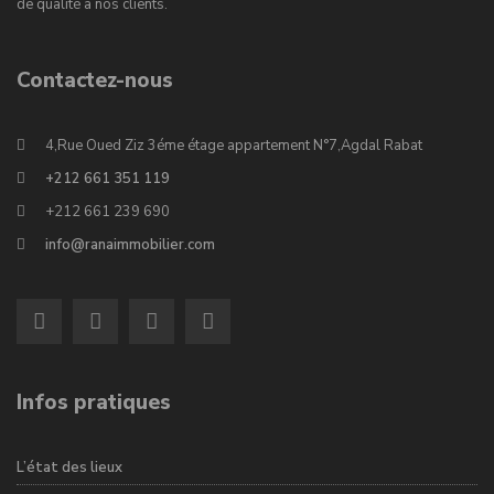
de qualité à nos clients.
Contactez-nous
4,Rue Oued Ziz 3éme étage appartement N°7,Agdal Rabat
+212 661 351 119
+212 661 239 690
info@ranaimmobilier.com
Infos pratiques
L’état des lieux