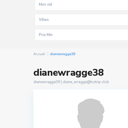
Villes
Accueil
dianewragge38
dianewragge38
dianewragge38 |
diane_wragge@trytrip.click