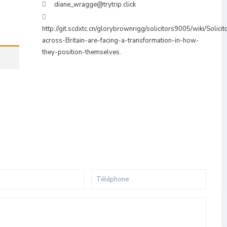
diane_wragge@trytrip.click
http://git.scdxtc.cn/glorybrownrigg/solicitors9005/wiki/Solicit
across-Britain-are-facing-a-transformation-in-how-
they-position-themselves.