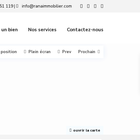
51 119
info@ranaimmobilier.com
|
 un bien
Nos services
Contactez-nous
 position
Plein écran
Prev
Prochain
ouvrir la carte