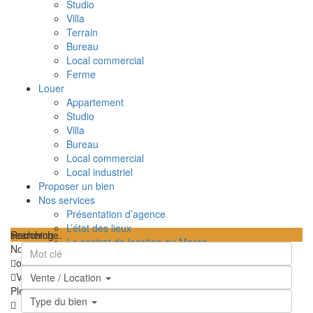
Studio
Villa
Terrain
Bureau
Local commercial
Ferme
Louer
Appartement
Studio
Villa
Bureau
Local commercial
Local industriel
Proposer un bien
Nos services
Présentation d’agence
L’état des lieux
searching...
Recherche
Le contrat de location au Maroc
Nous n'avons trouvé aucun résultat
TPI – Taxe sur le profit immobilier au Maroc
ouvrir la carte
Les frais de notaire au Maroc
Vue
Feuille de route
Satellite
Hybride
Terrain
Ma position
Vente / Location
Contactez-nous
Plein écran
Prev
Prochain
Type du bien