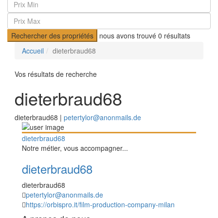
Rechercher des propriétés
nous avons trouvé
0
résultats
Accueil
dieterbraud68
Vos résultats de recherche
dieterbraud68
dieterbraud68 |
petertylor@anonmails.de
dieterbraud68
Notre métier, vous accompagner...
dieterbraud68
dieterbraud68
petertylor@anonmails.de
https://orbispro.it/film-production-company-milan