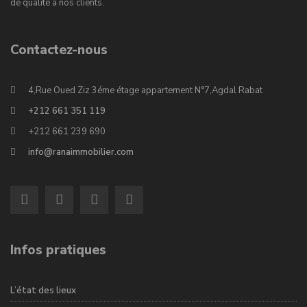
de qualité à nos clients.
Contactez-nous
4,Rue Oued Ziz 3éme étage appartement N°7,Agdal Rabat
+212 661 351 119
+212 661 239 690
info@ranaimmobilier.com
Infos pratiques
L’état des lieux