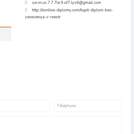
oxi.m.us.7.7.7le.9.of7.ly.v6@gmail.com
http://eonline-diplomy.com/kupit-diplom-bez-
zaneseniya-v-reestr