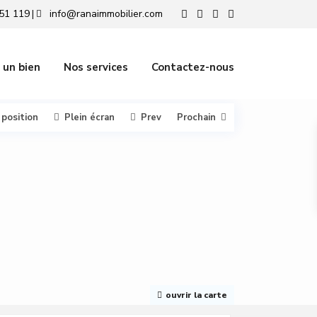
51 119
info@ranaimmobilier.com
|
 un bien
Nos services
Contactez-nous
 position
Plein écran
Prev
Prochain
ouvrir la carte