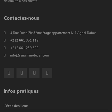
de qualité à nos clients.
Contactez-nous
4,Rue Oued Ziz 3éme étage appartement N°7,Agdal Rabat
+212 661 351 119
+212 661 239 690
info@ranaimmobilier.com
Infos pratiques
L’état des lieux