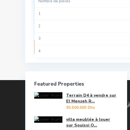
Nombre de pièces
Local Industriel
Sale
All
1
Riad
Tamesna
Aviation
2
Studio
Temara
Centre Ville
3
Terrain
Recherche
Guich Oudaya
4
Villa
Hassan
5
Hay Riad
6
Featured Properties
Les Oudayas
7
Terrain D4 à vendre sur
Marina Bouregreg
8
El Menzeh R...
93.500.000 Dhs
Menzeh Route Zaer
9
villa meublée à louer
Orangers
sur Souissi O...
10