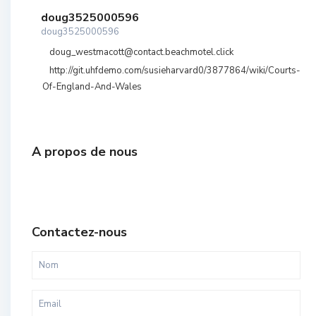
doug3525000596
doug3525000596
doug_westmacott@contact.beachmotel.click
http://git.uhfdemo.com/susieharvard0/3877864/wiki/Courts-
Of-England-And-Wales
A propos de nous
Contactez-nous