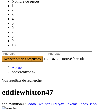
Nombre de pièces
1
2
3
4
5
6
7
8
9
10
nous avons trouvé
0
résultats
Rechercher des propriétés
Accueil
eddiewhitton47
Vos résultats de recherche
eddiewhitton47
eddiewhitton47 |
eddie_whitton.6692@quickemailinbox.shop