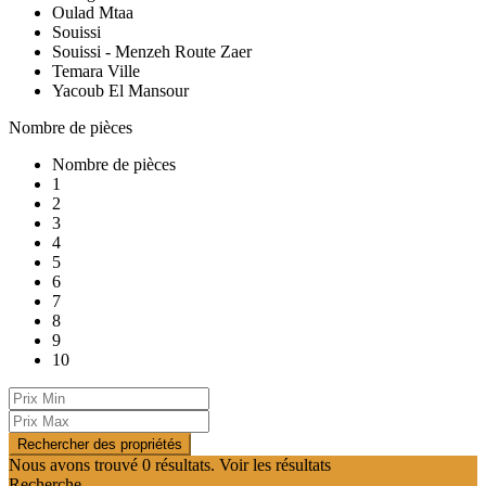
Oulad Mtaa
Souissi
Souissi - Menzeh Route Zaer
Temara Ville
Yacoub El Mansour
Nombre de pièces
Nombre de pièces
1
2
3
4
5
6
7
8
9
10
Nous avons trouvé
0
résultats.
Voir les résultats
Recherche