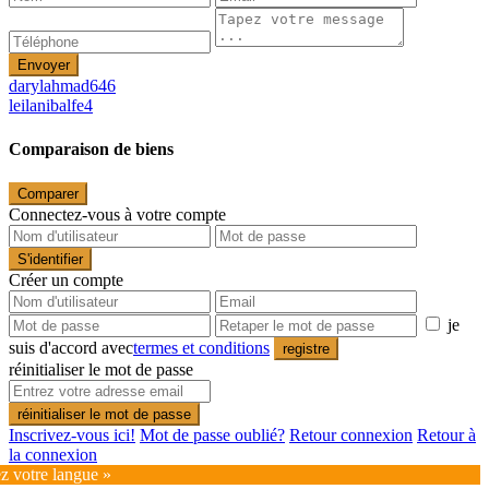
Envoyer
darylahmad646
leilanibalfe4
Comparaison de biens
Comparer
Connectez-vous à votre compte
S'identifier
Créer un compte
je
suis d'accord avec
termes et conditions
registre
réinitialiser le mot de passe
réinitialiser le mot de passe
Inscrivez-vous ici!
Mot de passe oublié?
Retour connexion
Retour à
la connexion
ez votre langue »