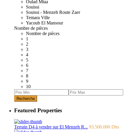
Oulad Mtaa
Souissi
Souissi - Menzeh Route Zaer
Temara Ville
Yacoub El Mansour
Nombre de pièces
Nombre de pièces
1
2
3
4
5
6
7
8
9
10
Recherche
Featured Properties
Terrain D4 à vendre sur El Menzeh R...
93.500.000 Dhs