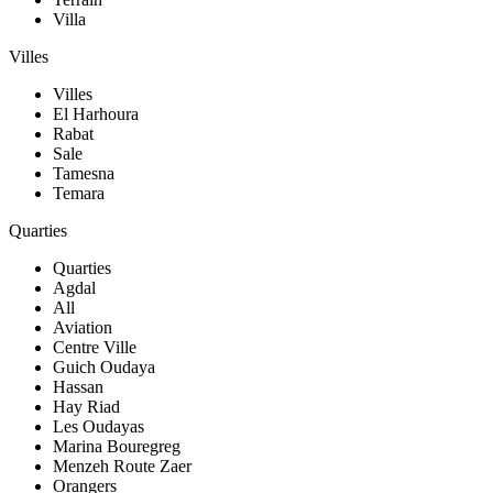
Villa
Villes
Villes
El Harhoura
Rabat
Sale
Tamesna
Temara
Quarties
Quarties
Agdal
All
Aviation
Centre Ville
Guich Oudaya
Hassan
Hay Riad
Les Oudayas
Marina Bouregreg
Menzeh Route Zaer
Orangers