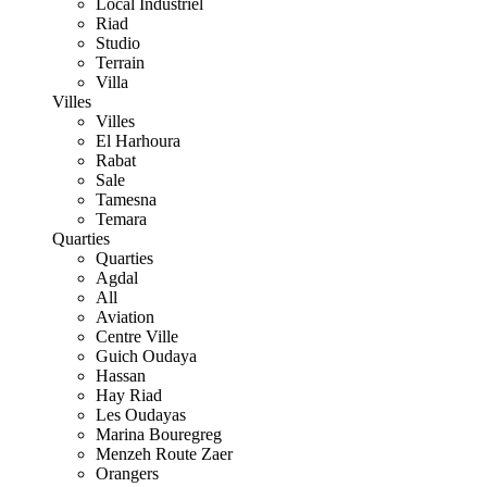
Local Industriel
Riad
Studio
Terrain
Villa
Villes
Villes
El Harhoura
Rabat
Sale
Tamesna
Temara
Quarties
Quarties
Agdal
All
Aviation
Centre Ville
Guich Oudaya
Hassan
Hay Riad
Les Oudayas
Marina Bouregreg
Menzeh Route Zaer
Orangers