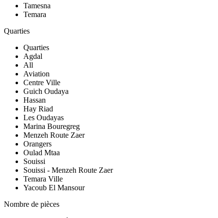
Tamesna
Temara
Quarties
Quarties
Agdal
All
Aviation
Centre Ville
Guich Oudaya
Hassan
Hay Riad
Les Oudayas
Marina Bouregreg
Menzeh Route Zaer
Orangers
Oulad Mtaa
Souissi
Souissi - Menzeh Route Zaer
Temara Ville
Yacoub El Mansour
Nombre de pièces