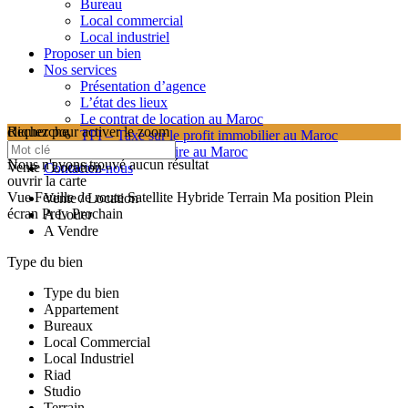
Bureau
Local commercial
Local industriel
Proposer un bien
Nos services
Présentation d’agence
L’état des lieux
Le contrat de location au Maroc
cliquez pour activer le zoom
Recherche
TPI – Taxe sur le profit immobilier au Maroc
searching...
Les frais de notaire au Maroc
Nous n'avons trouvé aucun résultat
Vente / Location
Contactez-nous
ouvrir la carte
Vue
Feuille de route
Satellite
Hybride
Terrain
Ma position
Plein
Vente / Location
écran
Prev
Prochain
A Louer
A Vendre
Type du bien
Type du bien
Appartement
Bureaux
Local Commercial
Local Industriel
Riad
Studio
Terrain