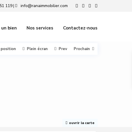
51 119
info@ranaimmobilier.com
|
 un bien
Nos services
Contactez-nous
 position
Plein écran
Prev
Prochain
ouvrir la carte