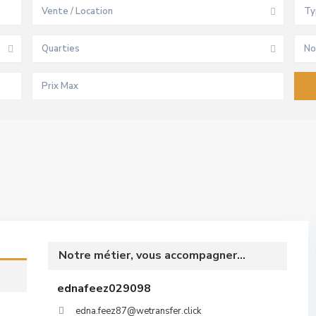
Vente / Location
Ty
Quarties
No
Notre métier, vous accompagner...
ednafeez029098
edna.feez87@wetransfer.click