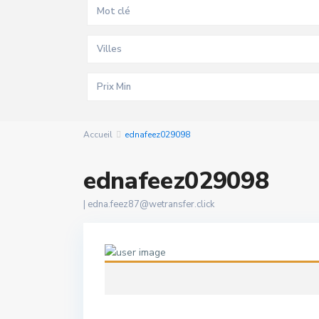
Villes
Accueil
ednafeez029098
ednafeez029098
|
edna.feez87@wetransfer.click