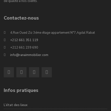
de qualité à nos clients.
Contactez-nous
4,Rue Oued Ziz 3éme étage appartement N°7,Agdal Rabat
+212 661 351 119
+212 661 239 690
info@ranaimmobilier.com
Infos pratiques
L’état des lieux