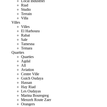
Local Industriel
Riad
Studio
Terrain
Villa
Villes
Villes
El Harhoura
Rabat
Sale
Tamesna
Temara
Quarties
Quarties
Agdal
All
Aviation
Centre Ville
Guich Oudaya
Hassan
Hay Riad
Les Oudayas
Marina Bouregreg
Menzeh Route Zaer
Orangers