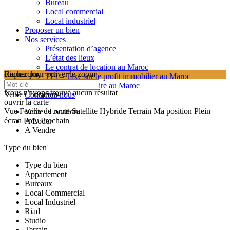
Bureau
Local commercial
Local industriel
Proposer un bien
Nos services
Présentation d’agence
L’état des lieux
Le contrat de location au Maroc
cliquez pour activer le zoom
Recherche
TPI – Taxe sur le profit immobilier au Maroc
searching...
Les frais de notaire au Maroc
Nous n'avons trouvé aucun résultat
Vente / Location
Contactez-nous
ouvrir la carte
Vue
Feuille de route
Satellite
Hybride
Terrain
Ma position
Plein
Vente / Location
écran
Prev
Prochain
A Louer
A Vendre
Type du bien
Type du bien
Appartement
Bureaux
Local Commercial
Local Industriel
Riad
Studio
Terrain