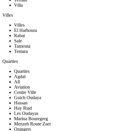
Villa
Villes
Villes
El Harhoura
Rabat
Sale
Tamesna
Temara
Quarties
Quarties
Agdal
All
Aviation
Centre Ville
Guich Oudaya
Hassan
Hay Riad
Les Oudayas
Marina Bouregreg
Menzeh Route Zaer
Orangers