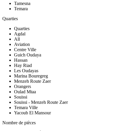
Tamesna
Temara
Quarties
Quarties
Agdal
All
Aviation
Centre Ville
Guich Oudaya
Hassan
Hay Riad
Les Oudayas
Marina Bouregreg
Menzeh Route Zaer
Orangers
Oulad Mtaa
Souissi
Souissi - Menzeh Route Zaer
Temara Ville
Yacoub El Mansour
Nombre de pièces