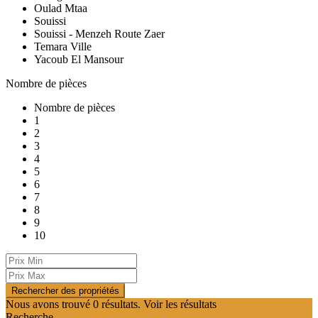
Oulad Mtaa
Souissi
Souissi - Menzeh Route Zaer
Temara Ville
Yacoub El Mansour
Nombre de pièces
Nombre de pièces
1
2
3
4
5
6
7
8
9
10
Nous avons trouvé
0
résultats.
Voir les résultats
Recherche