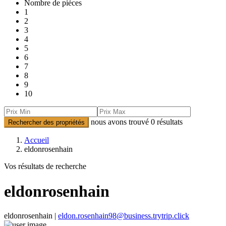
Nombre de pièces
1
2
3
4
5
6
7
8
9
10
nous avons trouvé
0
résultats
Rechercher des propriétés
Accueil
eldonrosenhain
Vos résultats de recherche
eldonrosenhain
eldonrosenhain |
eldon.rosenhain98@business.trytrip.click