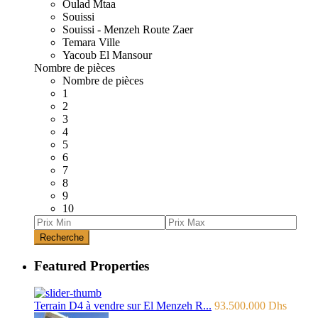
Oulad Mtaa
Souissi
Souissi - Menzeh Route Zaer
Temara Ville
Yacoub El Mansour
Nombre de pièces
Nombre de pièces
1
2
3
4
5
6
7
8
9
10
Recherche
Featured Properties
Terrain D4 à vendre sur El Menzeh R...
93.500.000 Dhs