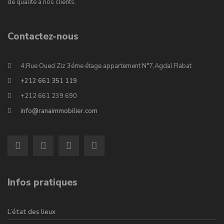
de qualité à nos clients.
Contactez-nous
4,Rue Oued Ziz 3éme étage appartement N°7,Agdal Rabat
+212 661 351 119
+212 661 239 690
info@ranaimmobilier.com
Infos pratiques
L’état des lieux