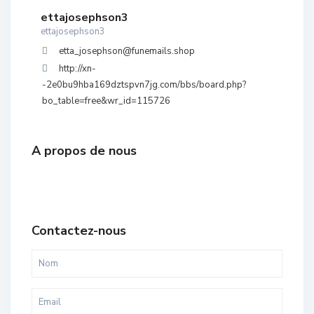
ettajosephson3
ettajosephson3
etta_josephson@funemails.shop
http://xn-
-2e0bu9hba169dztspvn7jg.com/bbs/board.php?
bo_table=free&wr_id=115726
A propos de nous
Contactez-nous