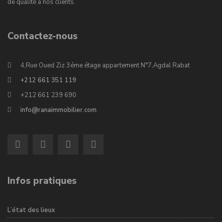
de qualité à nos clients.
Contactez-nous
4,Rue Oued Ziz 3éme étage appartement N°7,Agdal Rabat
+212 661 351 119
+212 661 239 690
info@ranaimmobilier.com
Infos pratiques
L’état des lieux