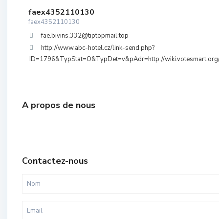
faex4352110130
faex4352110130
fae.bivins.332@tiptopmail.top
http://www.abc-hotel.cz/link-send.php?
ID=1796&TypStat=O&TypDet=v&pAdr=http://wiki.votesmart.org/
A propos de nous
Contactez-nous