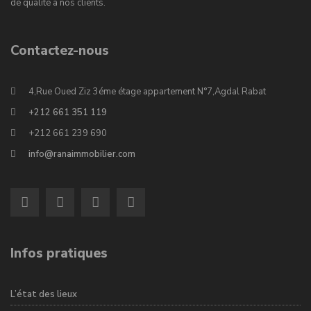
de qualité à nos clients.
Contactez-nous
4,Rue Oued Ziz 3éme étage appartement N°7,Agdal Rabat
+212 661 351 119
+212 661 239 690
info@ranaimmobilier.com
Infos pratiques
L’état des lieux