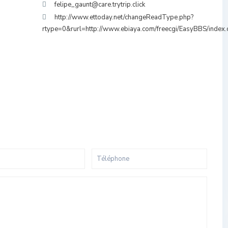
felipe_gaunt@care.trytrip.click
http://www.ettoday.net/changeReadType.php?
rtype=0&rurl=http://www.ebiaya.com/freecgi/EasyBBS/index.