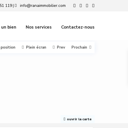
51 119
info@ranaimmobilier.com
|
 un bien
Nos services
Contactez-nous
 position
Plein écran
Prev
Prochain
ouvrir la carte