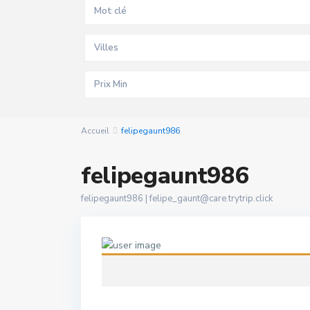
Villes
Accueil
felipegaunt986
felipegaunt986
felipegaunt986 |
felipe_gaunt@care.trytrip.click