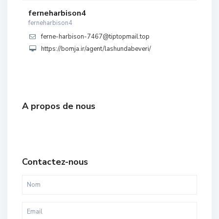
ferneharbison4
ferneharbison4
ferne-harbison-7467@tiptopmail.top
https://bomja.ir/agent/lashundabeveri/
A propos de nous
Contactez-nous