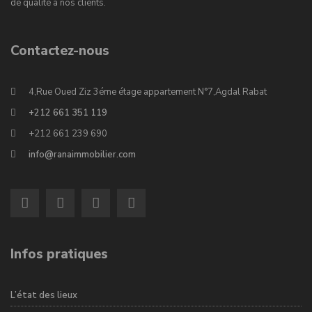
de qualité à nos clients.
Contactez-nous
4,Rue Oued Ziz 3éme étage appartement N°7,Agdal Rabat
+212 661 351 119
+212 661 239 690
info@ranaimmobilier.com
Infos pratiques
L’état des lieux