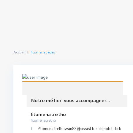
Rechercher Des
nous avons trouvé
0
Propriétés
résultats
Accueil
filomenatretho
Notre métier, vous accompagner...
filomenatretho
filomenatretho
filomena.trethowan83@assist.beachmotel.click