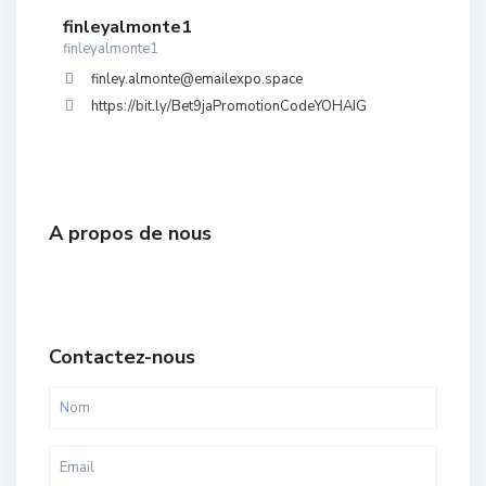
finleyalmonte1
finleyalmonte1
finley.almonte@emailexpo.space
https://bit.ly/Bet9jaPromotionCodeYOHAIG
A propos de nous
Contactez-nous