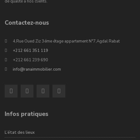
de qualité à nos clients.
Contactez-nous
4,Rue Oued Ziz 3éme étage appartement N°7,Agdal Rabat
+212 661 351 119
+212 661 239 690
info@ranaimmobilier.com
Infos pratiques
L’état des lieux