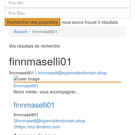
Rechercher des propriétés
nous avons trouvé
0
résultats
Accueil
finnmaselli01
Vos résultats de recherche
finnmaselli01
finnmaselli01 |
finnmaselli@topemailerdomain.shop
finnmaselli01
Notre métier, vous accompagner...
finnmaselli01
finnmaselli01
finnmaselli@topemailerdomain.shop
https://my-tenders.com