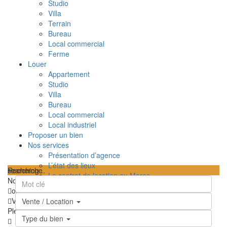
Studio
Villa
Terrain
Bureau
Local commercial
Ferme
Louer
Appartement
Studio
Villa
Bureau
Local commercial
Local industriel
Proposer un bien
Nos services
Présentation d’agence
L’état des lieux
searching...
Recherche
Le contrat de location au Maroc
Nous n'avons trouvé aucun résultat
TPI – Taxe sur le profit immobilier au Maroc
ouvrir la carte
Les frais de notaire au Maroc
Vue
Feuille de route
Satellite
Hybride
Terrain
Ma position
Vente / Location
Contactez-nous
Plein écran
Prev
Prochain
Type du bien