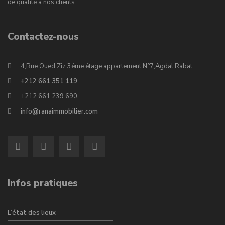
de qualité à nos clients.
Contactez-nous
4,Rue Oued Ziz 3éme étage appartement N°7,Agdal Rabat
+212 661 351 119
+212 661 239 690
info@ranaimmobilier.com
Infos pratiques
L’état des lieux