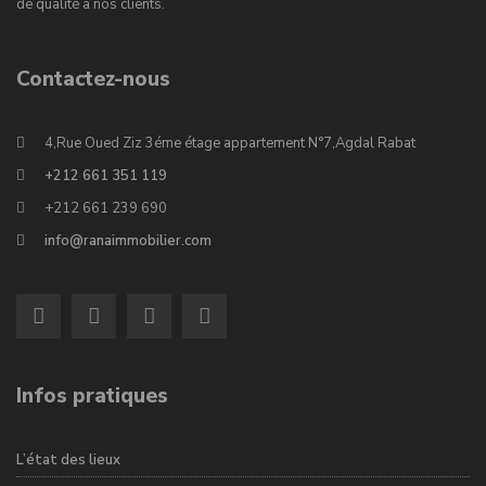
de qualité à nos clients.
Contactez-nous
4,Rue Oued Ziz 3éme étage appartement N°7,Agdal Rabat
+212 661 351 119
+212 661 239 690
info@ranaimmobilier.com
Infos pratiques
L’état des lieux