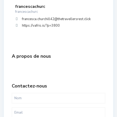
francescachurc
francescachurc
francesca.churchill42@thetravellersrest.click
https://vafris.is/?p=3800
A propos de nous
Contactez-nous