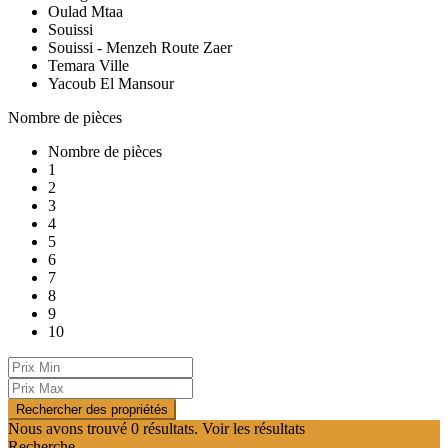
Oulad Mtaa
Souissi
Souissi - Menzeh Route Zaer
Temara Ville
Yacoub El Mansour
Nombre de pièces
Nombre de pièces
1
2
3
4
5
6
7
8
9
10
Nous avons trouvé
0
résultats.
Voir les résultats
Recherche