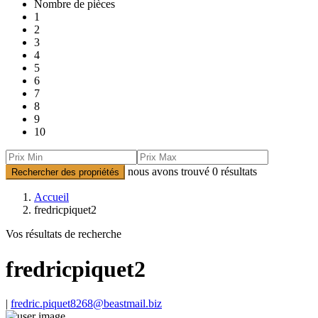
Nombre de pièces
1
2
3
4
5
6
7
8
9
10
nous avons trouvé
0
résultats
Rechercher des propriétés
Accueil
fredricpiquet2
Vos résultats de recherche
fredricpiquet2
|
fredric.piquet8268@beastmail.biz