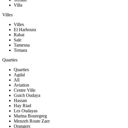
Villa
Villes
Villes
El Harhoura
Rabat
Sale
Tamesna
Temara
Quarties
Quarties
Agdal
All
Aviation
Centre Ville
Guich Oudaya
Hassan
Hay Riad
Les Oudayas
Marina Bouregreg
Menzeh Route Zaer
Orangers