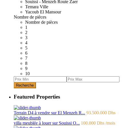
Souissi - Menzeh Route Zaer
Temara Ville
Yacoub El Mansour
Nombre de pièces
Nombre de pièces
1
2
3
4
5
6
7
8
9
10
Recherche
Featured Properties
Terrain D4 à vendre sur El Menzeh R...
93.500.000 Dhs
villa meublée à louer sur Souissi O...
100.000 Dhs
/mois