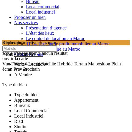
Bureau
Local commercial
Local industriel
Proposer un bien
Nos services
Présentation d’agence
L’état des lieux
Le contrat de location au Maroc
cliquez pour activer le zoom
Recherche
TPI – Taxe sur le profit immobilier au Maroc
searching...
Les frais de notaire au Maroc
Nous n'avons trouvé aucun résultat
Vente / Location
Contactez-nous
ouvrir la carte
Vue
Feuille de route
Satellite
Hybride
Terrain
Ma position
Plein
Vente / Location
écran
Prev
Prochain
A Louer
A Vendre
Type du bien
Type du bien
Appartement
Bureaux
Local Commercial
Local Industriel
Riad
Studio
Terrain