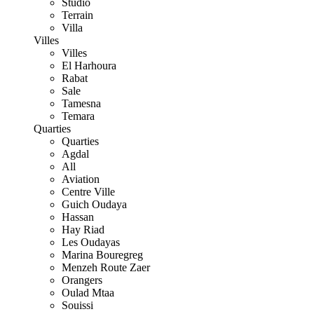
Studio
Terrain
Villa
Villes
Villes
El Harhoura
Rabat
Sale
Tamesna
Temara
Quarties
Quarties
Agdal
All
Aviation
Centre Ville
Guich Oudaya
Hassan
Hay Riad
Les Oudayas
Marina Bouregreg
Menzeh Route Zaer
Orangers
Oulad Mtaa
Souissi