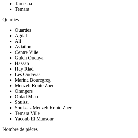
Tamesna
Temara
Quarties
Quarties
Agdal
All
Aviation
Centre Ville
Guich Oudaya
Hassan
Hay Riad
Les Oudayas
Marina Bouregreg
Menzeh Route Zaer
Orangers
Oulad Mtaa
Souissi
Souissi - Menzeh Route Zaer
Temara Ville
Yacoub El Mansour
Nombre de pièces