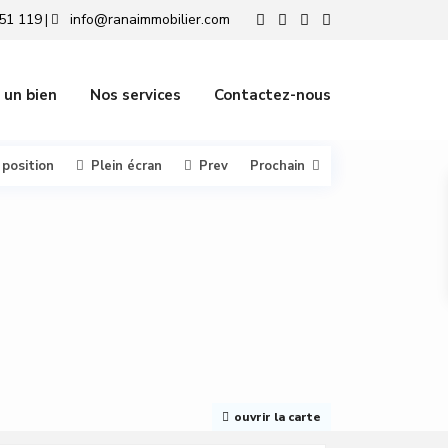
51 119
info@ranaimmobilier.com
|
 un bien
Nos services
Contactez-nous
 position
Plein écran
Prev
Prochain
ouvrir la carte