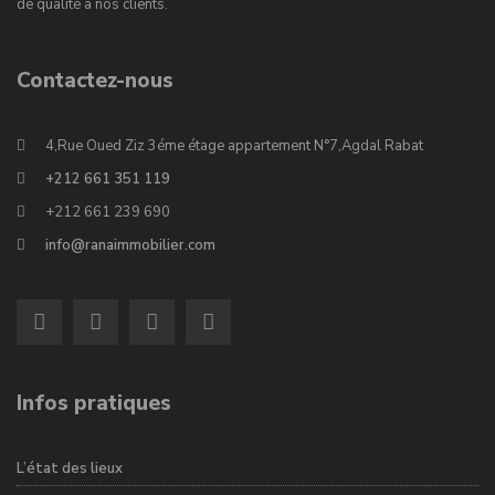
de qualité à nos clients.
Contactez-nous
4,Rue Oued Ziz 3éme étage appartement N°7,Agdal Rabat
+212 661 351 119
+212 661 239 690
info@ranaimmobilier.com
Infos pratiques
L’état des lieux