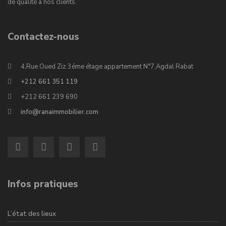
de qualité à nos clients.
Contactez-nous
4,Rue Oued Ziz 3éme étage appartement N°7,Agdal Rabat
+212 661 351 119
+212 661 239 690
info@ranaimmobilier.com
Infos pratiques
L’état des lieux