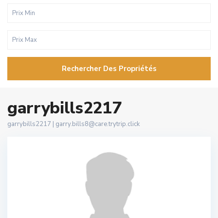
Rechercher Des Propriétés
garrybills2217
garrybills2217 |
garry.bills8@care.trytrip.click