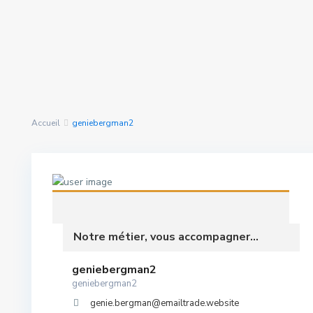
Rechercher Des
nous avons trouvé
0
Propriétés
résultats
Accueil
geniebergman2
Notre métier, vous accompagner...
geniebergman2
geniebergman2
genie.bergman@emailtrade.website