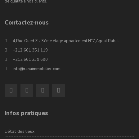
de qualité à nos clients.
Contactez-nous
4,Rue Oued Ziz 3éme étage appartement N°7,Agdal Rabat
+212 661 351 119
+212 661 239 690
info@ranaimmobilier.com
Infos pratiques
L’état des lieux