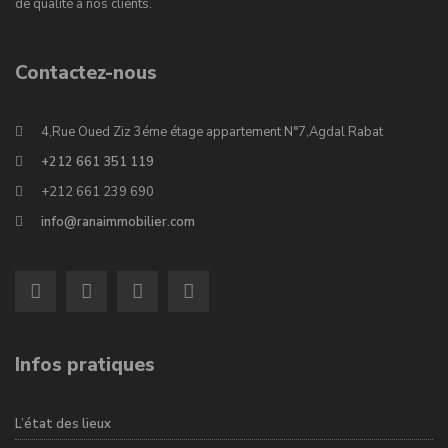
de qualité à nos clients.
Contactez-nous
4,Rue Oued Ziz 3éme étage appartement N°7,Agdal Rabat
+212 661 351 119
+212 661 239 690
info@ranaimmobilier.com
Infos pratiques
L’état des lieux