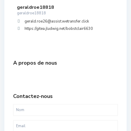
geraldroe18818
geraldroe18818
gerald.roe26@assist.wetransfer.click
https://gitea.jludwig.net/bobstclair6630
A propos de nous
Contactez-nous