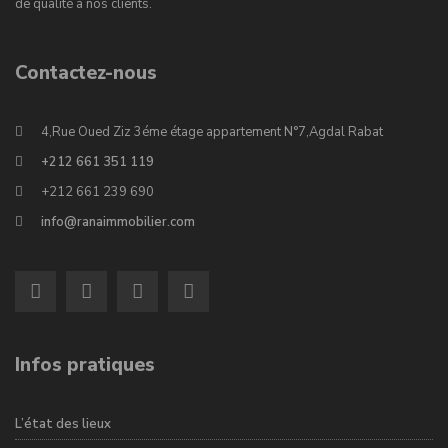
de qualité à nos clients.
Contactez-nous
4,Rue Oued Ziz 3éme étage appartement N°7,Agdal Rabat
+212 661 351 119
+212 661 239 690
info@ranaimmobilier.com
Infos pratiques
L’état des lieux