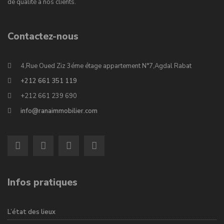
de qualité à nos clients.
Contactez-nous
4,Rue Oued Ziz 3éme étage appartement N°7,Agdal Rabat
+212 661 351 119
+212 661 239 690
info@ranaimmobilier.com
Infos pratiques
L’état des lieux