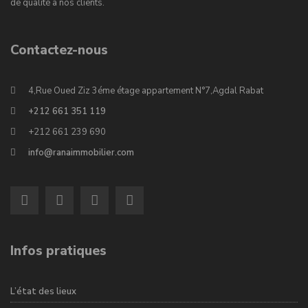
de qualité à nos clients.
Contactez-nous
4,Rue Oued Ziz 3éme étage appartement N°7,Agdal Rabat
+212 661 351 119
+212 661 239 690
info@ranaimmobilier.com
Infos pratiques
L’état des lieux