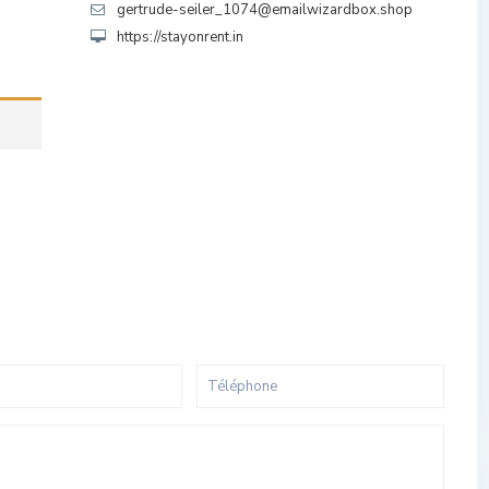
gertrude-seiler_1074@emailwizardbox.shop
https://stayonrent.in