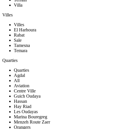
Villa
Villes
Villes
El Harhoura
Rabat
Sale
Tamesna
Temara
Quarties
Quarties
Agdal
All
Aviation
Centre Ville
Guich Oudaya
Hassan
Hay Riad
Les Oudayas
Marina Bouregreg
Menzeh Route Zaer
Orangers