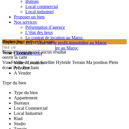
Bureau
Local commercial
Local industriel
Proposer un bien
Nos services
Présentation d’agence
L’état des lieux
Le contrat de location au Maroc
cliquez pour activer le zoom
Recherche
TPI – Taxe sur le profit immobilier au Maroc
searching...
Les frais de notaire au Maroc
Nous n'avons trouvé aucun résultat
Vente / Location
Contactez-nous
ouvrir la carte
Vue
Feuille de route
Satellite
Hybride
Terrain
Ma position
Plein
Vente / Location
écran
Prev
Prochain
A Louer
A Vendre
Type du bien
Type du bien
Appartement
Bureaux
Local Commercial
Local Industriel
Riad
Studio
Terrain