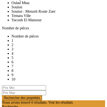
Oulad Mtaa
Souissi
Souissi - Menzeh Route Zaer
Temara Ville
Yacoub El Mansour
Nombre de pièces
Nombre de pièces
1
2
3
4
5
6
7
8
9
10
Nous avons trouvé
0
résultats.
Voir les résultats
Recherche