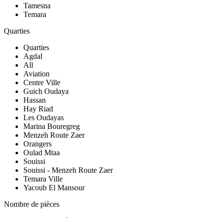
Tamesna
Temara
Quarties
Quarties
Agdal
All
Aviation
Centre Ville
Guich Oudaya
Hassan
Hay Riad
Les Oudayas
Marina Bouregreg
Menzeh Route Zaer
Orangers
Oulad Mtaa
Souissi
Souissi - Menzeh Route Zaer
Temara Ville
Yacoub El Mansour
Nombre de pièces