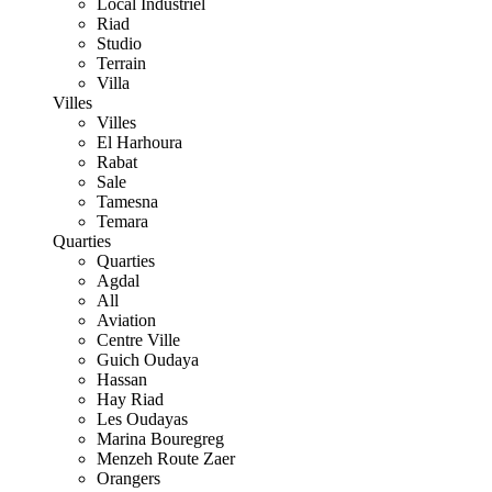
Local Industriel
Riad
Studio
Terrain
Villa
Villes
Villes
El Harhoura
Rabat
Sale
Tamesna
Temara
Quarties
Quarties
Agdal
All
Aviation
Centre Ville
Guich Oudaya
Hassan
Hay Riad
Les Oudayas
Marina Bouregreg
Menzeh Route Zaer
Orangers