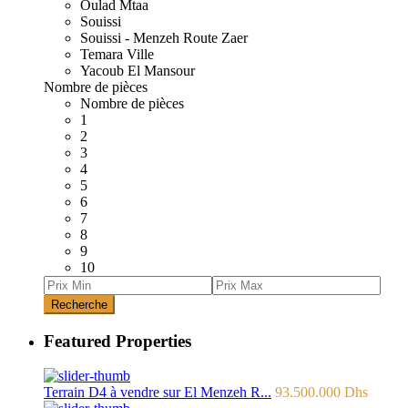
Oulad Mtaa
Souissi
Souissi - Menzeh Route Zaer
Temara Ville
Yacoub El Mansour
Nombre de pièces
Nombre de pièces
1
2
3
4
5
6
7
8
9
10
Recherche
Featured Properties
Terrain D4 à vendre sur El Menzeh R...
93.500.000 Dhs