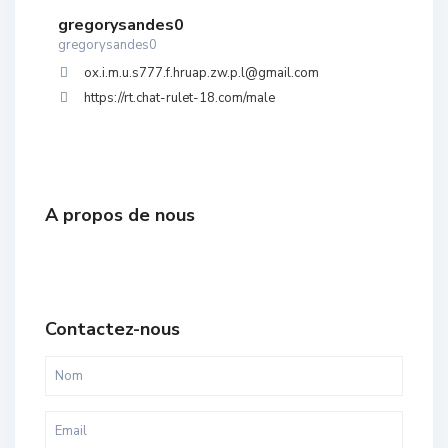
gregorysandes0
gregorysandes0
ox.i.m.u.s777.f.hruap.zw.p.l@gmail.com
https://rt.chat-rulet-18.com/male
A propos de nous
Contactez-nous