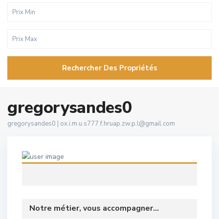
Rechercher Des Propriétés
gregorysandes0
gregorysandes0 |
ox.i.m.u.s777.f.hruap.zw.p.l@gmail.com
Notre métier, vous accompagner...