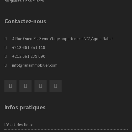
de qualité à nos clients.
Contactez-nous
4,Rue Oued Ziz 3éme étage appartement N°7,Agdal Rabat
+212 661 351 119
+212 661 239 690
info@ranaimmobilier.com
Infos pratiques
L’état des lieux