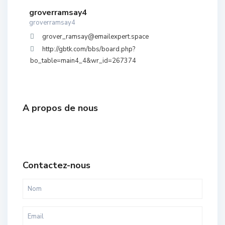
groverramsay4
groverramsay4
grover_ramsay@emailexpert.space
http://gbtk.com/bbs/board.php?
bo_table=main4_4&wr_id=267374
A propos de nous
Contactez-nous