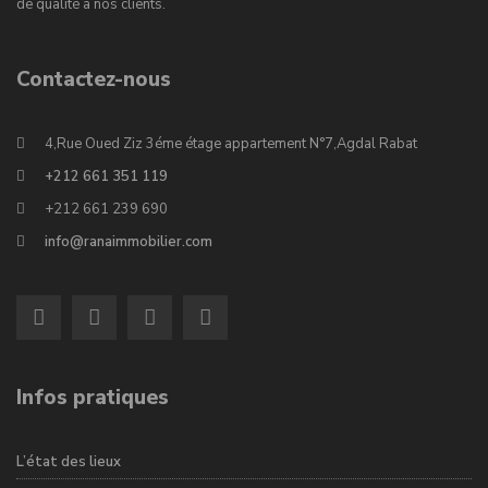
de qualité à nos clients.
Contactez-nous
4,Rue Oued Ziz 3éme étage appartement N°7,Agdal Rabat
+212 661 351 119
+212 661 239 690
info@ranaimmobilier.com
Infos pratiques
L’état des lieux