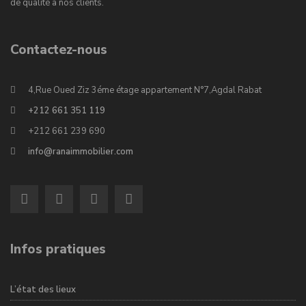
de qualité à nos clients.
Contactez-nous
4,Rue Oued Ziz 3éme étage appartement N°7,Agdal Rabat
+212 661 351 119
+212 661 239 690
info@ranaimmobilier.com
Infos pratiques
L’état des lieux