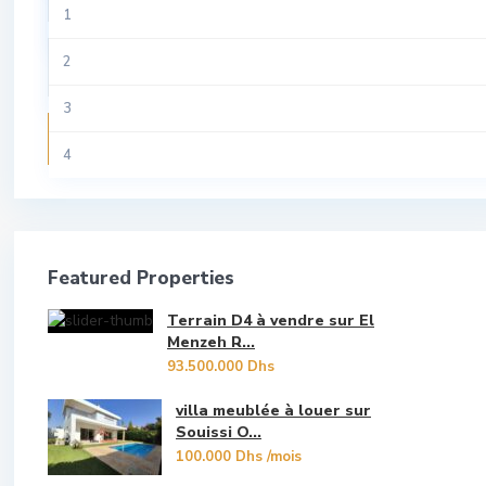
All
1
Riad
Tamesna
Aviation
2
Studio
Temara
Centre Ville
3
Terrain
Recherche
Guich Oudaya
4
Villa
Hassan
5
Hay Riad
6
Featured Properties
Les Oudayas
7
Terrain D4 à vendre sur El
Marina Bouregreg
8
Menzeh R...
93.500.000 Dhs
Menzeh Route Zaer
9
villa meublée à louer sur
Orangers
Souissi O...
10
100.000 Dhs
/mois
Oulad Mtaa