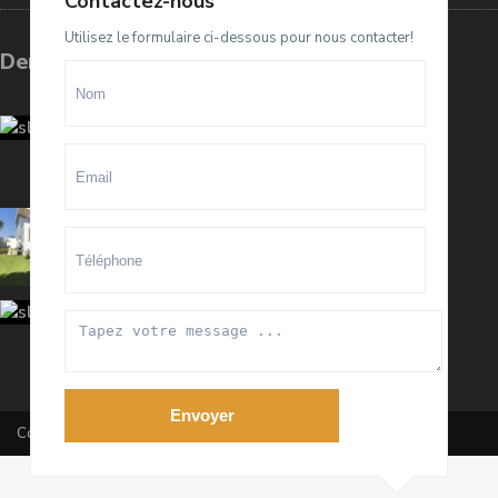
Contactez-nous
Utilisez le formulaire ci-dessous pour nous contacter!
Dernières annonces
Terrain D4 à vendre sur El Menzeh
R...
93.500.000 Dhs
villa meublée à louer sur Souissi O...
100.000 Dhs
/mois
Appartement meublé à louer sur
Hay ...
20.000 Dhs
/mois
Envoyer
Copyright All Rights Reserved 2020 By RanaImmobilier