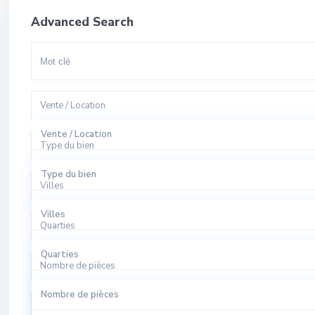
Advanced Search
Vente / Location
Vente / Location
Type du bien
A Louer
Type du bien
Villes
A Vendre
Appartement
Villes
Quarties
Bureaux
El Harhoura
Quarties
Local Commercial
Nombre de pièces
Rabat
Agdal
Nombre de pièces
Local Industriel
Sale