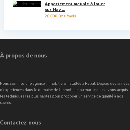
Appartement meublé à louer
Souissi
sur Hay ...
20.000 Dhs
/mois
Souissi - Menzeh Route Zaer
Temara Ville
Yacoub El Mansour
À propos de nous
Nous sommes une agence immobilière installée à Rabat. Depuis des années
d’expériences dans le domaine de l’immobilier au maroc nous avons acquis
les techniques les plus fiables pour proposer un service de qualité à nos
clients.
Contactez-nous