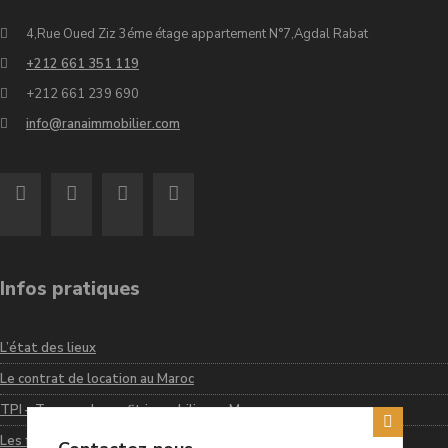
4,Rue Oued Ziz 3éme étage appartement N°7,Agdal Rabat
+212 661 351 119
+212 661 239 690
info@ranaimmobilier.com
Infos pratiques
L’état des lieux
Le contrat de location au Maroc
TPI – Taxe sur le profit immobilier au Maroc
Les frais de notaire au Maroc