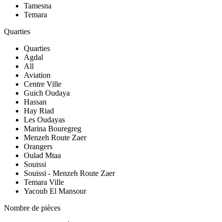
Tamesna
Temara
Quarties
Quarties
Agdal
All
Aviation
Centre Ville
Guich Oudaya
Hassan
Hay Riad
Les Oudayas
Marina Bouregreg
Menzeh Route Zaer
Orangers
Oulad Mtaa
Souissi
Souissi - Menzeh Route Zaer
Temara Ville
Yacoub El Mansour
Nombre de pièces