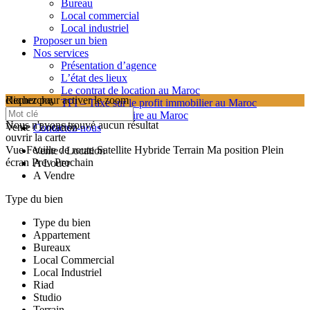
Bureau
Local commercial
Local industriel
Proposer un bien
Nos services
Présentation d’agence
L’état des lieux
Le contrat de location au Maroc
cliquez pour activer le zoom
Recherche
TPI – Taxe sur le profit immobilier au Maroc
searching...
Les frais de notaire au Maroc
Nous n'avons trouvé aucun résultat
Vente / Location
Contactez-nous
ouvrir la carte
Vue
Feuille de route
Satellite
Hybride
Terrain
Ma position
Plein
Vente / Location
écran
Prev
Prochain
A Louer
A Vendre
Type du bien
Type du bien
Appartement
Bureaux
Local Commercial
Local Industriel
Riad
Studio
Terrain