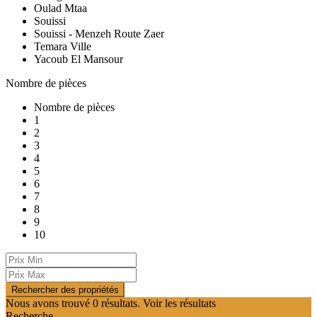
Oulad Mtaa
Souissi
Souissi - Menzeh Route Zaer
Temara Ville
Yacoub El Mansour
Nombre de pièces
Nombre de pièces
1
2
3
4
5
6
7
8
9
10
Nous avons trouvé
0
résultats.
Voir les résultats
Recherche