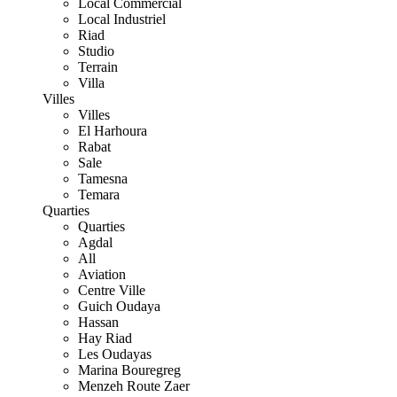
Local Commercial
Local Industriel
Riad
Studio
Terrain
Villa
Villes
Villes
El Harhoura
Rabat
Sale
Tamesna
Temara
Quarties
Quarties
Agdal
All
Aviation
Centre Ville
Guich Oudaya
Hassan
Hay Riad
Les Oudayas
Marina Bouregreg
Menzeh Route Zaer