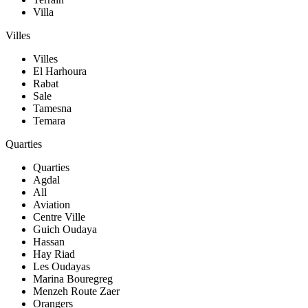
Villa
Villes
Villes
El Harhoura
Rabat
Sale
Tamesna
Temara
Quarties
Quarties
Agdal
All
Aviation
Centre Ville
Guich Oudaya
Hassan
Hay Riad
Les Oudayas
Marina Bouregreg
Menzeh Route Zaer
Orangers