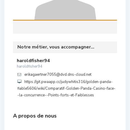
Notre métier, vous accompagner...
haroldfisher94
haroldfisher94
erikagaertner7055@dvd.dns-cloud.net
https://git.pwaapp.cc/judywhitis316/golden-panda-
fiable5606/wiki/Comparatif-Golden-Panda-Casino-face-
-la-concurrence--Points-forts-et-Faiblesses
A propos de nous