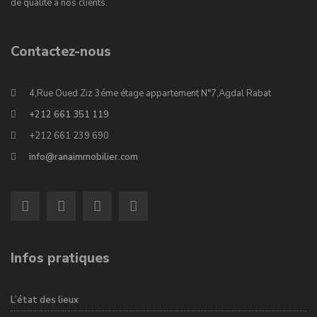
de qualité à nos clients.
Contactez-nous
4,Rue Oued Ziz 3éme étage appartement N°7,Agdal Rabat
+212 661 351 119
+212 661 239 690
info@ranaimmobilier.com
Infos pratiques
L’état des lieux