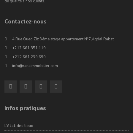
de qualité à nos clients.
Contactez-nous
4,Rue Oued Ziz 3éme étage appartement N°7,Agdal Rabat
+212 661 351 119
+212 661 239 690
info@ranaimmobilier.com
Infos pratiques
L’état des lieux