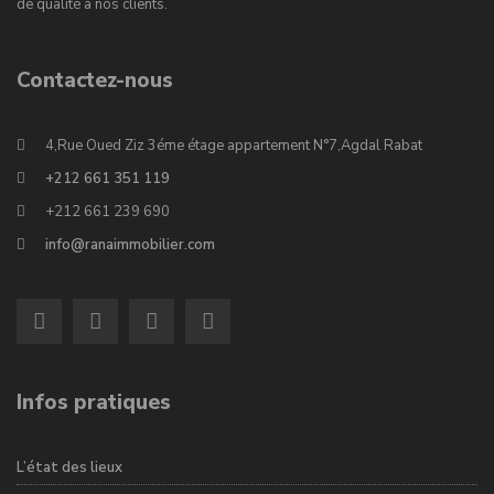
de qualité à nos clients.
Contactez-nous
4,Rue Oued Ziz 3éme étage appartement N°7,Agdal Rabat
+212 661 351 119
+212 661 239 690
info@ranaimmobilier.com
Infos pratiques
L’état des lieux