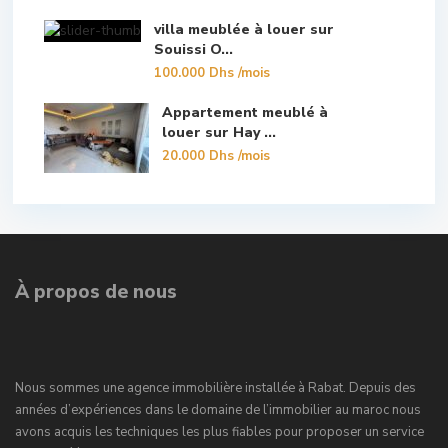
villa meublée à louer sur
Souissi O...
100.000 Dhs
/mois
Appartement meublé à
louer sur Hay ...
20.000 Dhs
/mois
À propos de nous
Nous sommes une agence immobilière installée à Rabat. Depuis des
années d’expériences dans le domaine de l’immobilier au maroc nous
avons acquis les techniques les plus fiables pour proposer un service